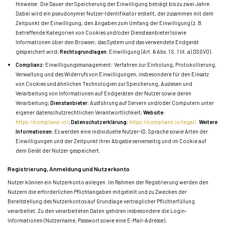
Hinweise: Die Dauer der Speicherung der Einwilligung beträgt bis zu zwei Jahre.
Dabei wird ein pseudonymer Nutzer-Identifikator erstellt, der zusammen mit dem
Zeitpunkt der Einwilligung, den Angaben zum Umfang der Einwilligung (z. B.
betreffende Kategorien von Cookies und/oder Diensteanbieter) sowie
Informationen über den Browser, das System und das verwendete Endgerät
gespeichert wird;
Rechtsgrundlagen:
Einwilligung (Art. 6 Abs. 1 S. 1 lit. a) DSGVO).
Complianz:
Einwilligungsmanagement: Verfahren zur Einholung, Protokollierung,
Verwaltung und des Widerrufs von Einwilligungen, insbesondere für den Einsatz
von Cookies und ähnlichen Technologien zur Speicherung, Auslesen und
Verarbeitung von Informationen auf Endgeräten der Nutzer sowie deren
Verarbeitung;
Dienstanbieter:
Ausführung auf Servern und/oder Computern unter
eigener datenschutzrechtlichen Verantwortlichkeit;
Website:
https://complianz.io/
;
Datenschutzerklärung:
https://complianz.io/legal/
.
Weitere
Informationen:
Es werden eine individuelle Nutzer-ID, Sprache sowie Arten der
Einwilligungen und der Zeitpunkt ihrer Abgabe serverseitig und im Cookie auf
dem Gerät der Nutzer gespeichert.
Registrierung, Anmeldung und Nutzerkonto
Nutzer können ein Nutzerkonto anlegen. Im Rahmen der Registrierung werden den
Nutzern die erforderlichen Pflichtangaben mitgeteilt und zu Zwecken der
Bereitstellung des Nutzerkontos auf Grundlage vertraglicher Pflichterfüllung
verarbeitet. Zu den verarbeiteten Daten gehören insbesondere die Login-
Informationen (Nutzername, Passwort sowie eine E-Mail-Adresse).