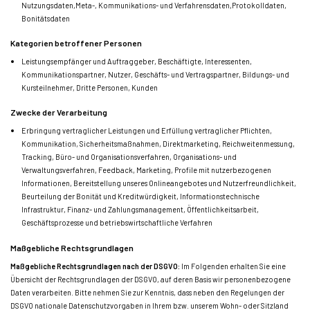
Nutzungsdaten,
Meta-, Kommunikations- und Verfahrensdaten,
Protokolldaten,
Bonitätsdaten
Kategorien betroffener Personen
Leistungsempfänger und Auftraggeber,
Beschäftigte,
Interessenten,
Kommunikationspartner,
Nutzer,
Geschäfts- und Vertragspartner,
Bildungs- und
Kursteilnehmer,
Dritte Personen,
Kunden
Zwecke der Verarbeitung
Erbringung vertraglicher Leistungen und Erfüllung vertraglicher Pflichten,
Kommunikation,
Sicherheitsmaßnahmen,
Direktmarketing,
Reichweitenmessung,
Tracking,
Büro- und Organisationsverfahren,
Organisations- und
Verwaltungsverfahren,
Feedback,
Marketing,
Profile mit nutzerbezogenen
Informationen,
Bereitstellung unseres Onlineangebotes und Nutzerfreundlichkeit,
Beurteilung der Bonität und Kreditwürdigkeit,
Informationstechnische
Infrastruktur,
Finanz- und Zahlungsmanagement,
Öffentlichkeitsarbeit,
Geschäftsprozesse und betriebswirtschaftliche Verfahren
Maßgebliche Rechtsgrundlagen
Maßgebliche Rechtsgrundlagen nach der DSGVO:
Im Folgenden erhalten Sie eine
Übersicht der Rechtsgrundlagen der DSGVO, auf deren Basis wir personenbezogene
Daten verarbeiten. Bitte nehmen Sie zur Kenntnis, dass neben den Regelungen der
DSGVO nationale Datenschutzvorgaben in Ihrem bzw. unserem Wohn- oder Sitzland