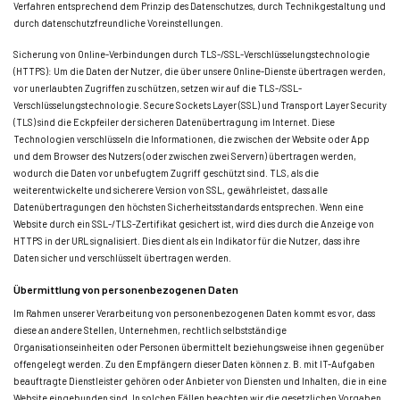
Verfahren entsprechend dem Prinzip des Datenschutzes, durch Technikgestaltung und
durch datenschutzfreundliche Voreinstellungen.
Sicherung von Online-Verbindungen durch TLS-/SSL-Verschlüsselungstechnologie
(HTTPS): Um die Daten der Nutzer, die über unsere Online-Dienste übertragen werden,
vor unerlaubten Zugriffen zu schützen, setzen wir auf die TLS-/SSL-
Verschlüsselungstechnologie. Secure Sockets Layer (SSL) und Transport Layer Security
(TLS) sind die Eckpfeiler der sicheren Datenübertragung im Internet. Diese
Technologien verschlüsseln die Informationen, die zwischen der Website oder App
und dem Browser des Nutzers (oder zwischen zwei Servern) übertragen werden,
wodurch die Daten vor unbefugtem Zugriff geschützt sind. TLS, als die
weiterentwickelte und sicherere Version von SSL, gewährleistet, dass alle
Datenübertragungen den höchsten Sicherheitsstandards entsprechen. Wenn eine
Website durch ein SSL-/TLS-Zertifikat gesichert ist, wird dies durch die Anzeige von
HTTPS in der URL signalisiert. Dies dient als ein Indikator für die Nutzer, dass ihre
Daten sicher und verschlüsselt übertragen werden.
Übermittlung von personenbezogenen Daten
Im Rahmen unserer Verarbeitung von personenbezogenen Daten kommt es vor, dass
diese an andere Stellen, Unternehmen, rechtlich selbstständige
Organisationseinheiten oder Personen übermittelt beziehungsweise ihnen gegenüber
offengelegt werden. Zu den Empfängern dieser Daten können z. B. mit IT-Aufgaben
beauftragte Dienstleister gehören oder Anbieter von Diensten und Inhalten, die in eine
Website eingebunden sind. In solchen Fällen beachten wir die gesetzlichen Vorgaben