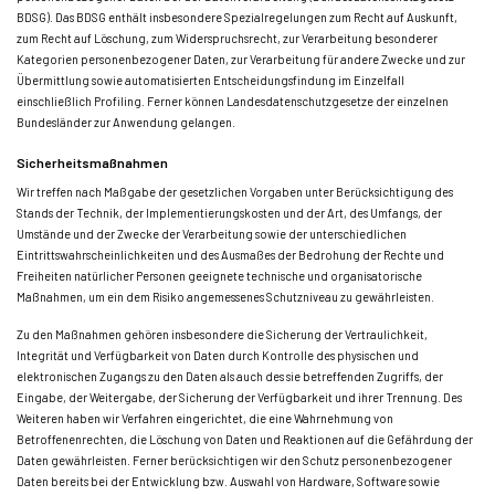
BDSG). Das BDSG enthält insbesondere Spezialregelungen zum Recht auf Auskunft,
zum Recht auf Löschung, zum Widerspruchsrecht, zur Verarbeitung besonderer
Kategorien personenbezogener Daten, zur Verarbeitung für andere Zwecke und zur
Übermittlung sowie automatisierten Entscheidungsfindung im Einzelfall
einschließlich Profiling. Ferner können Landesdatenschutzgesetze der einzelnen
Bundesländer zur Anwendung gelangen.
Sicherheitsmaßnahmen
Wir treffen nach Maßgabe der gesetzlichen Vorgaben unter Berücksichtigung des
Stands der Technik, der Implementierungskosten und der Art, des Umfangs, der
Umstände und der Zwecke der Verarbeitung sowie der unterschiedlichen
Eintrittswahrscheinlichkeiten und des Ausmaßes der Bedrohung der Rechte und
Freiheiten natürlicher Personen geeignete technische und organisatorische
Maßnahmen, um ein dem Risiko angemessenes Schutzniveau zu gewährleisten.
Zu den Maßnahmen gehören insbesondere die Sicherung der Vertraulichkeit,
Integrität und Verfügbarkeit von Daten durch Kontrolle des physischen und
elektronischen Zugangs zu den Daten als auch des sie betreffenden Zugriffs, der
Eingabe, der Weitergabe, der Sicherung der Verfügbarkeit und ihrer Trennung. Des
Weiteren haben wir Verfahren eingerichtet, die eine Wahrnehmung von
Betroffenenrechten, die Löschung von Daten und Reaktionen auf die Gefährdung der
Daten gewährleisten. Ferner berücksichtigen wir den Schutz personenbezogener
Daten bereits bei der Entwicklung bzw. Auswahl von Hardware, Software sowie