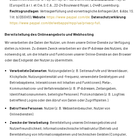
(Europe) S.à r.l. et Cie, S.C.A., 22-24 Boulevard Royal, L-2449 Luxemburg;
Rechtsgrundlagen:
Vertragserfüllung und vorvertragliche Anfragen (Art. 6 Abs. 1 S.
1 lit. b) DSGVO);
Website:
https://www.paypal.com/de
.
Datenschutzerklärung:
https://www.paypal.com/de/webapps/mpp/ua/privacy-full
.
Bereitstellung des Onlineangebots und Webhosting
Wir verarbeiten die Daten der Nutzer, um ihnen unsere Online-Dienste zur Verfügung
stellen zu können. Zu diesem Zweck verarbeiten wir die IP-Adresse des Nutzers, die
notwendig ist, um die Inhalte und Funktionen unserer Online-Dienste an den Browser
oder das Endgerät der Nutzer zu übermitteln.
Verarbeitete Datenarten:
Nutzungsdaten (z. B. Seitenaufrufe und Verweildauer,
Klickpfade, Nutzungsintensität und -frequenz, verwendete Gerätetypen und
Betriebssysteme, Interaktionen mit Inhalten und Funktionen); Meta-,
Kommunikations- und Verfahrensdaten (z. B. IP-Adressen, Zeitangaben,
Identifikationsnummern, beteiligte Personen). Protokolldaten (z. B. Logfiles
betreffend Logins oder den Abruf von Daten oder Zugriffszeiten.).
Betroffene Personen:
Nutzer (z. B. Webseitenbesucher, Nutzer von
Onlinediensten).
Zwecke der Verarbeitung:
Bereitstellung unseres Onlineangebotes und
Nutzerfreundlichkeit; Informationstechnische Infrastruktur (Betrieb und
Bereitstellung von Informationssystemen und technischen Geräten (Computer,