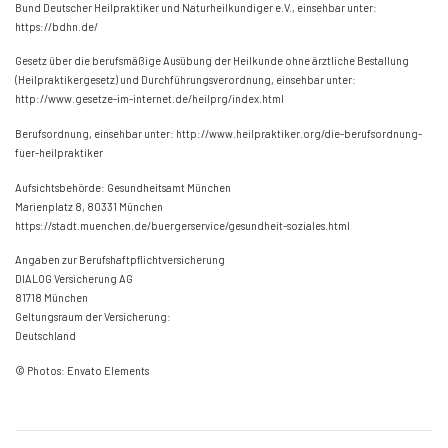
Bund Deutscher
Heilpraktiker und Naturheilkundiger e.V.,
einsehbar unter:
https://bdhn.de/
Gesetz über die berufsmäßige Ausübung der Heilkunde ohne ärztliche Bestallung
(Heilpraktikergesetz) und Durchführungsverordnung,
einsehbar unter:
http://www.gesetze-im-internet.de/heilprg/index.html
Berufsordnung,
einsehbar unter:
http://www.heilpraktiker.org/die-berufsordnung-
fuer-heilpraktiker
Aufsichtsbehörde:
Gesundheitsamt München
Marienplatz 8,
80331 München
https://stadt.muenchen.de/buergerservice/gesundheit-soziales.html
Angaben zur Berufshaftpflichtversicherung
DIALOG Versicherung AG
81718 München
Geltungsraum der Versicherung:
Deutschland
© Photos: Envato Elements