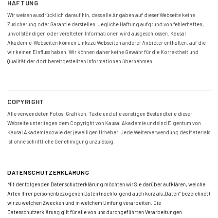
HAFTUNG
Wir weisen ausdrücklich darauf hin, dass alle Angaben auf dieser Webseite keine
Zusicherung oder Garantie darstellen. Jegliche Haftung aufgrund von fehlerhaften,
unvollständigen oder veralteten Informationen wird ausgeschlossen. Kausal
Akademie-Webseiten können Links zu Webseiten anderer Anbieter enthalten, auf die
wir keinen Einfluss haben. Wir können daher keine Gewähr für die Korrektheit und
Qualität der dort bereitgestellten Informationen übernehmen.
COPYRIGHT
Alle verwendeten Fotos, Grafiken, Texte und alle sonstigen Bestandteile dieser
Webseite unterliegen dem Copyright von Kausal Akademie und sind Eigentum von
Kausal Akademie sowie der jeweiligen Urheber. Jede Weiterverwendung des Materials
ist ohne schriftliche Genehmigung unzulässig.
DATENSCHUTZERKLÄRUNG
Mit der folgenden Datenschutzerklärung möchten wir Sie darüber aufklären, welche
Arten Ihrer personenbezogenen Daten (nachfolgend auch kurz als „Daten“ bezeichnet)
wir zu welchen Zwecken und in welchem Umfang verarbeiten. Die
Datenschutzerklärung gilt für alle von uns durchgeführten Verarbeitungen