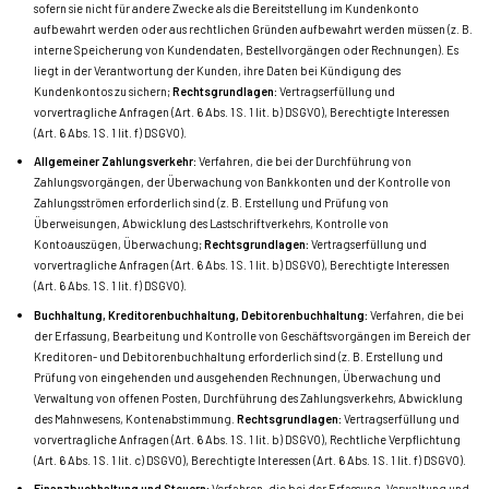
sofern sie nicht für andere Zwecke als die Bereitstellung im Kundenkonto
aufbewahrt werden oder aus rechtlichen Gründen aufbewahrt werden müssen (z. B.
interne Speicherung von Kundendaten, Bestellvorgängen oder Rechnungen). Es
liegt in der Verantwortung der Kunden, ihre Daten bei Kündigung des
Kundenkontos zu sichern;
Rechtsgrundlagen:
Vertragserfüllung und
vorvertragliche Anfragen (Art. 6 Abs. 1 S. 1 lit. b) DSGVO), Berechtigte Interessen
(Art. 6 Abs. 1 S. 1 lit. f) DSGVO).
Allgemeiner Zahlungsverkehr:
Verfahren, die bei der Durchführung von
Zahlungsvorgängen, der Überwachung von Bankkonten und der Kontrolle von
Zahlungsströmen erforderlich sind (z. B. Erstellung und Prüfung von
Überweisungen, Abwicklung des Lastschriftverkehrs, Kontrolle von
Kontoauszügen, Überwachung;
Rechtsgrundlagen:
Vertragserfüllung und
vorvertragliche Anfragen (Art. 6 Abs. 1 S. 1 lit. b) DSGVO), Berechtigte Interessen
(Art. 6 Abs. 1 S. 1 lit. f) DSGVO).
Buchhaltung, Kreditorenbuchhaltung, Debitorenbuchhaltung:
Verfahren, die bei
der Erfassung, Bearbeitung und Kontrolle von Geschäftsvorgängen im Bereich der
Kreditoren- und Debitorenbuchhaltung erforderlich sind (z. B. Erstellung und
Prüfung von eingehenden und ausgehenden Rechnungen, Überwachung und
Verwaltung von offenen Posten, Durchführung des Zahlungsverkehrs, Abwicklung
des Mahnwesens, Kontenabstimmung
.
Rechtsgrundlagen:
Vertragserfüllung und
vorvertragliche Anfragen (Art. 6 Abs. 1 S. 1 lit. b) DSGVO), Rechtliche Verpflichtung
(Art. 6 Abs. 1 S. 1 lit. c) DSGVO), Berechtigte Interessen (Art. 6 Abs. 1 S. 1 lit. f) DSGVO).
Finanzbuchhaltung und Steuern:
Verfahren, die bei der Erfassung, Verwaltung und