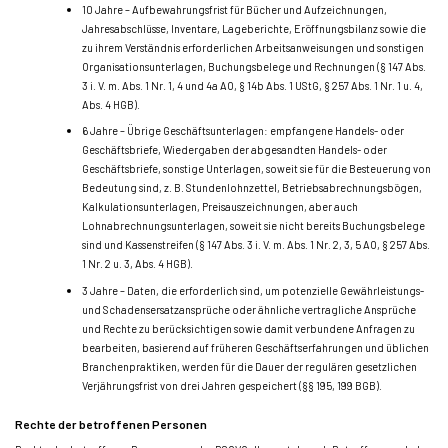
10 Jahre – Aufbewahrungsfrist für Bücher und Aufzeichnungen,
Jahresabschlüsse, Inventare, Lageberichte, Eröffnungsbilanz sowie die
zu ihrem Verständnis erforderlichen Arbeitsanweisungen und sonstigen
Organisationsunterlagen, Buchungsbelege und Rechnungen (§ 147 Abs.
3 i. V. m. Abs. 1 Nr. 1, 4 und 4a AO, § 14b Abs. 1 UStG, § 257 Abs. 1 Nr. 1 u. 4,
Abs. 4 HGB).
6 Jahre – Übrige Geschäftsunterlagen: empfangene Handels- oder
Geschäftsbriefe, Wiedergaben der abgesandten Handels- oder
Geschäftsbriefe, sonstige Unterlagen, soweit sie für die Besteuerung von
Bedeutung sind, z. B. Stundenlohnzettel, Betriebsabrechnungsbögen,
Kalkulationsunterlagen, Preisauszeichnungen, aber auch
Lohnabrechnungsunterlagen, soweit sie nicht bereits Buchungsbelege
sind und Kassenstreifen (§ 147 Abs. 3 i. V. m. Abs. 1 Nr. 2, 3, 5 AO, § 257 Abs.
1 Nr. 2 u. 3, Abs. 4 HGB).
3 Jahre – Daten, die erforderlich sind, um potenzielle Gewährleistungs-
und Schadensersatzansprüche oder ähnliche vertragliche Ansprüche
und Rechte zu berücksichtigen sowie damit verbundene Anfragen zu
bearbeiten, basierend auf früheren Geschäftserfahrungen und üblichen
Branchenpraktiken, werden für die Dauer der regulären gesetzlichen
Verjährungsfrist von drei Jahren gespeichert (§§ 195, 199 BGB).
Rechte der betroffenen Personen