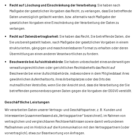
Recht auf Löschung und Einschränkung der Verarbeitung:
Sie haben nach
Maßgabe der gesetzlichen Vorgaben das Recht, zu verlangen, dass Sie betreffende
Daten unverzüglich gelöscht werden, bzw. alternativ nach Maßgabe der
gesetzlichen Vorgaben eine Einschränkung der Verarbeitung der Daten zu
verlangen.
Recht auf Datenübertragbarkeit:
Sie haben das Recht, Sie betreffende Daten, die
Sie uns bereitgestellt haben, nach Maßgabe der gesetzlichen Vorgaben in einem
strukturierten, gängigen und maschinenlesbaren Format zu erhalten oder deren
Übermittlung an einen anderen Verantwortlichen zu fordern.
Beschwerde bei Aufsichtsbehörde:
Sie haben unbeschadet eines anderweitigen
verwaltungsrechtlichen oder gerichtlichen Rechtsbehelfs das Recht auf
Beschwerde bei einer Aufsichtsbehörde, insbesondere in dem Mitgliedstaat ihres
gewöhnlichen Aufenthaltsorts, ihres Arbeitsplatzes oder des Orts des
mutmaßlichen Verstoßes, wenn Sie der Ansicht sind, dass die Verarbeitung der Sie
betreffenden personenbezogenen Daten gegen die Vorgaben der DSGVO verstößt.
Geschäftliche Leistungen
Wir verarbeiten Daten unserer Vertrags- und Geschäftspartner, z. B. Kunden und
Interessenten (zusammenfassend als „Vertragspartner“ bezeichnet), im Rahmen von
vertraglichen und vergleichbaren Rechtsverhältnissen sowie damit verbundenen
Maßnahmen und im Hinblick auf die Kommunikation mit den Vertragspartnern (oder
vorvertraglich), etwa zur Beantwortung von Anfragen.