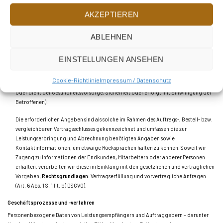
Eventmanagement:
Wir verarbeiten die Daten der Teilnehmer der von uns
AKZEPTIEREN
angebotenen oder ausgerichteten Veranstaltungen, Events und ähnlichen
Aktivitäten (nachfolgend einheitlich als „Teilnehmer“ und „Veranstaltungen“
ABLEHNEN
bezeichnet), um ihnen die Teilnahme an den Veranstaltungen und
Inanspruchnahme der mit der Teilnahme verbundenen Leistungen oder Aktionen
zu ermöglichen.
EINSTELLUNGEN ANSEHEN
Sofern wir in diesem Rahmen gesundheitsbezogene Daten, religiöse, politische
oder sonstige besondere Kategorien von Daten verarbeiten, dann erfolgt diese im
Cookie-Richtlinie
Impressum / Datenschutz
Rahmen der Offenkundigkeit (z. B. bei thematisch ausgerichteten Veranstaltungen
oder dient der Gesundheitsvorsorge, Sicherheit oder erfolgt mit Einwilligung der
Betroffenen).
Die erforderlichen Angaben sind als solche im Rahmen des Auftrags-, Bestell- bzw.
vergleichbaren Vertragsschlusses gekennzeichnet und umfassen die zur
Leistungserbringung und Abrechnung benötigten Angaben sowie
Kontaktinformationen, um etwaige Rücksprachen halten zu können. Soweit wir
Zugang zu Informationen der Endkunden, Mitarbeitern oder anderer Personen
erhalten, verarbeiten wir diese im Einklang mit den gesetzlichen und vertraglichen
Vorgaben;
Rechtsgrundlagen:
Vertragserfüllung und vorvertragliche Anfragen
(Art. 6 Abs. 1 S. 1 lit. b) DSGVO).
Geschäftsprozesse und -verfahren
Personenbezogene Daten von Leistungsempfängern und Auftraggebern – darunter