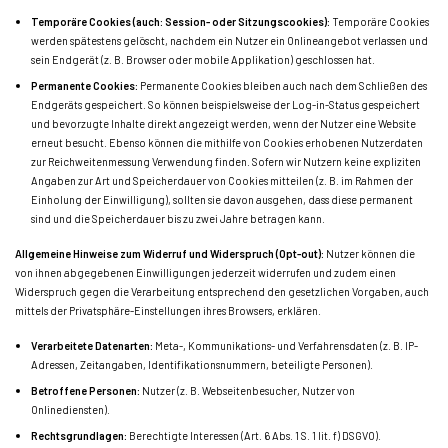
Temporäre Cookies (auch: Session- oder Sitzungscookies):
Temporäre Cookies
werden spätestens gelöscht, nachdem ein Nutzer ein Onlineangebot verlassen und
sein Endgerät (z. B. Browser oder mobile Applikation) geschlossen hat.
Permanente Cookies:
Permanente Cookies bleiben auch nach dem Schließen des
Endgeräts gespeichert. So können beispielsweise der Log-in-Status gespeichert
und bevorzugte Inhalte direkt angezeigt werden, wenn der Nutzer eine Website
erneut besucht. Ebenso können die mithilfe von Cookies erhobenen Nutzerdaten
zur Reichweitenmessung Verwendung finden. Sofern wir Nutzern keine expliziten
Angaben zur Art und Speicherdauer von Cookies mitteilen (z. B. im Rahmen der
Einholung der Einwilligung), sollten sie davon ausgehen, dass diese permanent
sind und die Speicherdauer bis zu zwei Jahre betragen kann.
Allgemeine Hinweise zum Widerruf und Widerspruch (Opt-out):
Nutzer können die
von ihnen abgegebenen Einwilligungen jederzeit widerrufen und zudem einen
Widerspruch gegen die Verarbeitung entsprechend den gesetzlichen Vorgaben, auch
mittels der Privatsphäre-Einstellungen ihres Browsers, erklären.
Verarbeitete Datenarten:
Meta-, Kommunikations- und Verfahrensdaten (z. B. IP-
Adressen, Zeitangaben, Identifikationsnummern, beteiligte Personen).
Betroffene Personen:
Nutzer (z. B. Webseitenbesucher, Nutzer von
Onlinediensten).
Rechtsgrundlagen:
Berechtigte Interessen (Art. 6 Abs. 1 S. 1 lit. f) DSGVO).