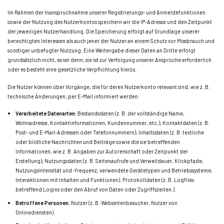
Im Rahmen der Inanspruchnahme unserer Registrierungs- und Anmeldefunktionen
sowie der Nutzung des Nutzerkontos speichern wir die IP-Adresse und den Zeitpunkt
der jeweiligen Nutzerhandlung. Die Speicherung erfolgt auf Grundlage unserer
berechtigten Interessen als auch jener der Nutzer an einem Schutz vor Missbrauch und
sonstiger unbefugter Nutzung. Eine Weitergabe dieser Daten an Dritte erfolgt
grundsätzlich nicht, es sei denn, sie ist zur Verfolgung unserer Ansprüche erforderlich
oder es besteht eine gesetzliche Verpflichtung hierzu.
Die Nutzer können über Vorgänge, die für deren Nutzerkonto relevant sind, wie z. B.
technische Änderungen, per E-Mail informiert werden.
Verarbeitete Datenarten:
Bestandsdaten (z. B. der vollständige Name,
Wohnadresse, Kontaktinformationen, Kundennummer, etc.); Kontaktdaten (z. B.
Post- und E-Mail-Adressen oder Telefonnummern); Inhaltsdaten (z. B. textliche
oder bildliche Nachrichten und Beiträge sowie die sie betreffenden
Informationen, wie z. B. Angaben zur Autorenschaft oder Zeitpunkt der
Erstellung); Nutzungsdaten (z. B. Seitenaufrufe und Verweildauer, Klickpfade,
Nutzungsintensität und -frequenz, verwendete Gerätetypen und Betriebssysteme,
Interaktionen mit Inhalten und Funktionen). Protokolldaten (z. B. Logfiles
betreffend Logins oder den Abruf von Daten oder Zugriffszeiten.).
Betroffene Personen:
Nutzer (z. B. Webseitenbesucher, Nutzer von
Onlinediensten).