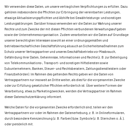
Wir verwenden diese Daten, um unsere vertraglichen Verpflichtungen zu erfüllen. Dazu
gehören insbesondere die Pflichten zur Erbringung der vereinbarten Leistungen,
etwaige Aktualisierungspflichten und Abhilfe bei Gewährleistungs- und sonstigen
Leistungsstörungen. Darüber hinaus verwenden wir die Daten zur Wahrung unserer
Rechte und zum Zwecke der mit diesen Pflichten verbundenen Verwaltungsaufgaben
sowie der Unternehmensorganisation. Zudem verarbeiten wir die Daten auf Grundlage
unserer berechtigten Interessen sowohl an einer ordnungsgemäßen und
betriebswirtschaftlichen Geschäftsführung als auch an Sicherheitsmaßnahmen zum
Schutz unserer Vertragspartner und unseres Geschäftsbetriebs vor Missbrauch,
Gefährdung ihrer Daten, Geheimnisse, Informationen und Rechte (z. B. zur Beteiligung
von Telekommunikations-, Transport- und sonstigen Hilfsdiensten sowie
Subunternehmern, Banken, Steuer- und Rechtsberatern, Zahlungsdienstleistern oder
Finanzbehörden). Im Rahmen des geltenden Rechts geben wir die Daten von
Vertragspartnern nur insoweit an Dritte weiter, als dies für die vorgenannten Zwecke
oder zur Erfüllung gesetzlicher Pflichten erforderlich ist. Über weitere Formen der
Verarbeitung, etwa zu Marketingzwecken, werden die Vertragspartner im Rahmen
dieser Datenschutzerklärung informiert.
Welche Daten für die vorgenannten Zwecke erforderlich sind, teilen wir den
Vertragspartnern vor oder im Rahmen der Datenerhebung, z. B. in Onlineformularen,
durch besondere Kennzeichnung (z. B. Farben) bzw. Symbole (z. B. Sternchen o. Ä.),
oder persönlich mit.