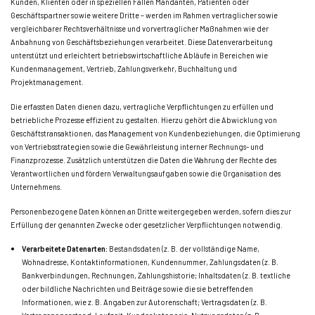
Kunden, Klienten oder in speziellen Fällen Mandanten, Patienten oder
Geschäftspartner sowie weitere Dritte – werden im Rahmen vertraglicher sowie
vergleichbarer Rechtsverhältnisse und vorvertraglicher Maßnahmen wie der
Anbahnung von Geschäftsbeziehungen verarbeitet. Diese Datenverarbeitung
unterstützt und erleichtert betriebswirtschaftliche Abläufe in Bereichen wie
Kundenmanagement, Vertrieb, Zahlungsverkehr, Buchhaltung und
Projektmanagement.
Die erfassten Daten dienen dazu, vertragliche Verpflichtungen zu erfüllen und
betriebliche Prozesse effizient zu gestalten. Hierzu gehört die Abwicklung von
Geschäftstransaktionen, das Management von Kundenbeziehungen, die Optimierung
von Vertriebsstrategien sowie die Gewährleistung interner Rechnungs- und
Finanzprozesse. Zusätzlich unterstützen die Daten die Wahrung der Rechte des
Verantwortlichen und fördern Verwaltungsaufgaben sowie die Organisation des
Unternehmens.
Personenbezogene Daten können an Dritte weitergegeben werden, sofern dies zur
Erfüllung der genannten Zwecke oder gesetzlicher Verpflichtungen notwendig
.
Verarbeitete Datenarten:
Bestandsdaten (z. B. der vollständige Name,
Wohnadresse, Kontaktinformationen, Kundennummer, Zahlungsdaten (z. B.
Bankverbindungen, Rechnungen, Zahlungshistorie; Inhaltsdaten (z. B. textliche
oder bildliche Nachrichten und Beiträge sowie die sie betreffenden
Informationen, wie z. B. Angaben zur Autorenschaft; Vertragsdaten (z. B.