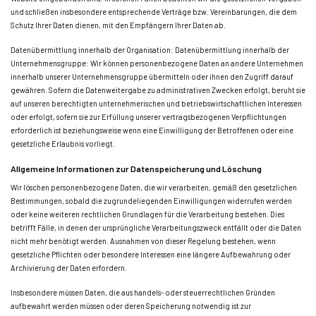
und schließen insbesondere entsprechende Verträge bzw. Vereinbarungen, die dem
Schutz Ihrer Daten dienen, mit den Empfängern Ihrer Daten ab.
Datenübermittlung innerhalb der Organisation: Datenübermittlung innerhalb der
Unternehmensgruppe: Wir können personenbezogene Daten an andere Unternehmen
innerhalb unserer Unternehmensgruppe übermitteln oder ihnen den Zugriff darauf
gewähren. Sofern die Datenweitergabe zu administrativen Zwecken erfolgt, beruht sie
auf unseren berechtigten unternehmerischen und betriebswirtschaftlichen Interessen
oder erfolgt, sofern sie zur Erfüllung unserer vertragsbezogenen Verpflichtungen
erforderlich ist beziehungsweise wenn eine Einwilligung der Betroffenen oder eine
gesetzliche Erlaubnis vorliegt.
Allgemeine Informationen zur Datenspeicherung und Löschung
Wir löschen personenbezogene Daten, die wir verarbeiten, gemäß den gesetzlichen
Bestimmungen, sobald die zugrundeliegenden Einwilligungen widerrufen werden
oder keine weiteren rechtlichen Grundlagen für die Verarbeitung bestehen. Dies
betrifft Fälle, in denen der ursprüngliche Verarbeitungszweck entfällt oder die Daten
nicht mehr benötigt werden. Ausnahmen von dieser Regelung bestehen, wenn
gesetzliche Pflichten oder besondere Interessen eine längere Aufbewahrung oder
Archivierung der Daten erfordern.
Insbesondere müssen Daten, die aus handels- oder steuerrechtlichen Gründen
aufbewahrt werden müssen oder deren Speicherung notwendig ist zur