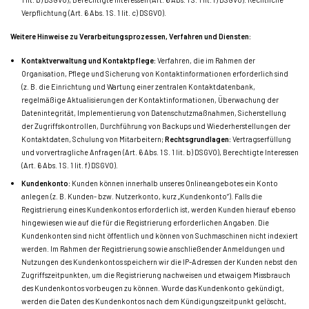
Verpflichtung (Art. 6 Abs. 1 S. 1 lit. c) DSGVO).
Weitere Hinweise zu Verarbeitungsprozessen, Verfahren und Diensten:
Kontaktverwaltung und Kontaktpflege:
Verfahren, die im Rahmen der
Organisation, Pflege und Sicherung von Kontaktinformationen erforderlich sind
(z. B. die Einrichtung und Wartung einer zentralen Kontaktdatenbank,
regelmäßige Aktualisierungen der Kontaktinformationen, Überwachung der
Datenintegrität, Implementierung von Datenschutzmaßnahmen, Sicherstellung
der Zugriffskontrollen, Durchführung von Backups und Wiederherstellungen der
Kontaktdaten, Schulung von Mitarbeitern;
Rechtsgrundlagen:
Vertragserfüllung
und vorvertragliche Anfragen (Art. 6 Abs. 1 S. 1 lit. b) DSGVO), Berechtigte Interessen
(Art. 6 Abs. 1 S. 1 lit. f) DSGVO).
Kundenkonto:
Kunden können innerhalb unseres Onlineangebotes ein Konto
anlegen (z. B. Kunden- bzw. Nutzerkonto, kurz „Kundenkonto“). Falls die
Registrierung eines Kundenkontos erforderlich ist, werden Kunden hierauf ebenso
hingewiesen wie auf die für die Registrierung erforderlichen Angaben. Die
Kundenkonten sind nicht öffentlich und können von Suchmaschinen nicht indexiert
werden. Im Rahmen der Registrierung sowie anschließender Anmeldungen und
Nutzungen des Kundenkontos speichern wir die IP-Adressen der Kunden nebst den
Zugriffszeitpunkten, um die Registrierung nachweisen und etwaigem Missbrauch
des Kundenkontos vorbeugen zu können. Wurde das Kundenkonto gekündigt,
werden die Daten des Kundenkontos nach dem Kündigungszeitpunkt gelöscht,