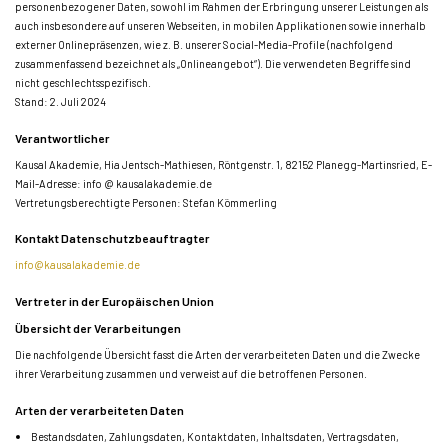
personenbezogener Daten, sowohl im Rahmen der Erbringung unserer Leistungen als
auch insbesondere auf unseren Webseiten, in mobilen Applikationen sowie innerhalb
externer Onlinepräsenzen, wie z. B. unserer Social-Media-Profile (nachfolgend
zusammenfassend bezeichnet als „Onlineangebot“). Die verwendeten Begriffe sind
nicht geschlechtsspezifisch.
Stand: 2. Juli 2024
Verantwortlicher
Kausal Akademie, Hia Jentsch-Mathiesen, Röntgenstr. 1, 82152 Planegg-Martinsried, E-
Mail-Adresse: info @ kausalakademie.de
Vertretungsberechtigte Personen: Stefan Kömmerling
Kontakt Datenschutzbeauftragter
info@kausalakademie.de
Vertreter in der Europäischen Union
Übersicht der Verarbeitungen
Die nachfolgende Übersicht fasst die Arten der verarbeiteten Daten und die Zwecke
ihrer Verarbeitung zusammen und verweist auf die betroffenen Personen.
Arten der verarbeiteten Daten
Bestandsdaten,
Zahlungsdaten,
Kontaktdaten,
Inhaltsdaten,
Vertragsdaten,