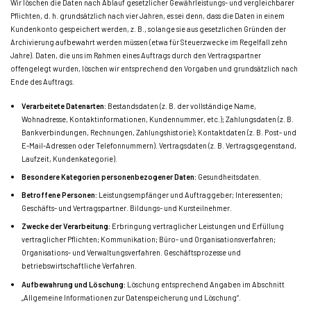
Wir löschen die Daten nach Ablauf gesetzlicher Gewährleistungs- und vergleichbarer
Pflichten, d. h. grundsätzlich nach vier Jahren, es sei denn, dass die Daten in einem
Kundenkonto gespeichert werden, z. B., solange sie aus gesetzlichen Gründen der
Archivierung aufbewahrt werden müssen (etwa für Steuerzwecke im Regelfall zehn
Jahre). Daten, die uns im Rahmen eines Auftrags durch den Vertragspartner
offengelegt wurden, löschen wir entsprechend den Vorgaben und grundsätzlich nach
Ende des Auftrags.
Verarbeitete Datenarten:
Bestandsdaten (z. B. der vollständige Name,
Wohnadresse, Kontaktinformationen, Kundennummer, etc.); Zahlungsdaten (z. B.
Bankverbindungen, Rechnungen, Zahlungshistorie); Kontaktdaten (z. B. Post- und
E-Mail-Adressen oder Telefonnummern). Vertragsdaten (z. B. Vertragsgegenstand,
Laufzeit, Kundenkategorie).
Besondere Kategorien personenbezogener Daten:
Gesundheitsdaten.
Betroffene Personen:
Leistungsempfänger und Auftraggeber; Interessenten;
Geschäfts- und Vertragspartner. Bildungs- und Kursteilnehmer.
Zwecke der Verarbeitung:
Erbringung vertraglicher Leistungen und Erfüllung
vertraglicher Pflichten; Kommunikation; Büro- und Organisationsverfahren;
Organisations- und Verwaltungsverfahren. Geschäftsprozesse und
betriebswirtschaftliche Verfahren.
Aufbewahrung und Löschung:
Löschung entsprechend Angaben im Abschnitt
„Allgemeine Informationen zur Datenspeicherung und Löschung“.