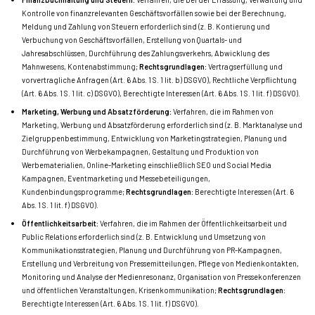
Kontrolle von finanzrelevanten Geschäftsvorfällen sowie bei der Berechnung,
Meldung und Zahlung von Steuern erforderlich sind (z. B. Kontierung und
Verbuchung von Geschäftsvorfällen, Erstellung von Quartals- und
Jahresabschlüssen, Durchführung des Zahlungsverkehrs, Abwicklung des
Mahnwesens, Kontenabstimmung;
Rechtsgrundlagen:
Vertragserfüllung und
vorvertragliche Anfragen (Art. 6 Abs. 1 S. 1 lit. b) DSGVO), Rechtliche Verpflichtung
(Art. 6 Abs. 1 S. 1 lit. c) DSGVO), Berechtigte Interessen (Art. 6 Abs. 1 S. 1 lit. f) DSGVO).
Marketing, Werbung und Absatzförderung:
Verfahren, die im Rahmen von
Marketing, Werbung und Absatzförderung erforderlich sind (z. B. Marktanalyse und
Zielgruppenbestimmung, Entwicklung von Marketingstrategien, Planung und
Durchführung von Werbekampagnen, Gestaltung und Produktion von
Werbematerialien, Online-Marketing einschließlich SEO und Social Media
Kampagnen, Eventmarketing und Messebeteiligungen,
Kundenbindungsprogramme;
Rechtsgrundlagen:
Berechtigte Interessen (Art. 6
Abs. 1 S. 1 lit. f) DSGVO).
Öffentlichkeitsarbeit:
Verfahren, die im Rahmen der Öffentlichkeitsarbeit und
Public Relations erforderlich sind (z. B. Entwicklung und Umsetzung von
Kommunikationsstrategien, Planung und Durchführung von PR-Kampagnen,
Erstellung und Verbreitung von Pressemitteilungen, Pflege von Medienkontakten,
Monitoring und Analyse der Medienresonanz, Organisation von Pressekonferenzen
und öffentlichen Veranstaltungen, Krisenkommunikation;
Rechtsgrundlagen:
Berechtigte Interessen (Art. 6 Abs. 1 S. 1 lit. f) DSGVO).