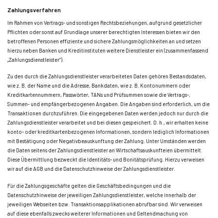
Zahlungsverfahren
Im Rahmen von Vertrags- und sonstigen Rechtsbeziehungen, aufgrund gesetzlicher
Pflichten oder sonst auf Grundlage unserer berechtigten Interessen bieten wir den
betroffenen Personen effiziente und sichere Zahlungsmöglichkeiten an und setzen
hierzu neben Banken und Kreditinstituten weitere Dienstleister ein (zusammenfassend
„Zahlungsdienstleister“).
Zu den durch die Zahlungsdienstleister verarbeiteten Daten gehören Bestandsdaten,
wie z. B. der Name und die Adresse, Bankdaten, wie z. B. Kontonummern oder
Kreditkartennummern, Passwörter, TANs und Prüfsummen sowie die Vertrags-,
Summen- und empfängerbezogenen Angaben. Die Angaben sind erforderlich, um die
Transaktionen durchzuführen. Die eingegebenen Daten werden jedoch nur durch die
Zahlungsdienstleister verarbeitet und bei diesen gespeichert. D. h., wir erhalten keine
konto- oder kreditkartenbezogenen Informationen, sondern lediglich Informationen
mit Bestätigung oder Negativbeauskunftung der Zahlung. Unter Umständen werden
die Daten seitens der Zahlungsdienstleister an Wirtschaftsauskunfteien übermittelt.
Diese Übermittlung bezweckt die Identitäts- und Bonitätsprüfung. Hierzu verweisen
wir auf die AGB und die Datenschutzhinweise der Zahlungsdienstleister.
Für die Zahlungsgeschäfte gelten die Geschäftsbedingungen und die
Datenschutzhinweise der jeweiligen Zahlungsdienstleister, welche innerhalb der
jeweiligen Webseiten bzw. Transaktionsapplikationen abrufbar sind. Wir verweisen
auf diese ebenfalls zwecks weiterer Informationen und Geltendmachung von