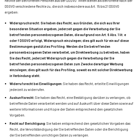
Rechte der betroffenen Personen aus der DSGVO: Ihnen stehen als Betroffene nach der
DSGVO verschiedene Rechte zu, die sich insbesondere aus Art. 15 bis 21 DSGVO
ergeben:
Widerspruchsrecht: Sie haben das Recht, aus Gründen, die sich aus Ihrer
besonderen Situation ergeben, jederzeit gegen die Verarbeitung der Sie
betreffenden personenbezogenen Daten, die aufgrund von Art. 6 Abs. 1 lit. e
oder f DSGVO erfolgt, Widerspruch einzulegen; dies gilt auch für ein auf diese
Bestimmungen gestütztes Profiling. Werden die Sie betreffenden
personenbezogenen Daten verarbeitet, um Direktwerbung zu betreiben, haben
Sie das Recht, jederzeit Widerspruch gegen die Verarbeitung der Sie
betreffenden personenbezogenen Daten zum Zwecke derartiger Werbung
einzulegen; dies gilt auch für das Profiling, soweit es mit solcher Direktwerbung
in Verbindung steht.
Widerrufsrecht bei Einwilligungen:
Sie haben das Recht, erteilte Einwilligungen
jederzeit zu widerrufen.
Auskunftsrecht:
Sie haben das Recht, eine Bestätigung darüber zu verlangen, ob
betreffende Daten verarbeitet werden und auf Auskunft über diese Daten sowie auf
weitere Informationen und Kopie der Daten entsprechend den gesetzlichen
Vorgaben.
Recht auf Berichtigung:
Sie haben entsprechend den gesetzlichen Vorgaben das
Recht, die Vervollständigung der Sie betreffenden Daten oder die Berichtigung
der Sie betreffenden unrichtigen Daten zu verlangen.