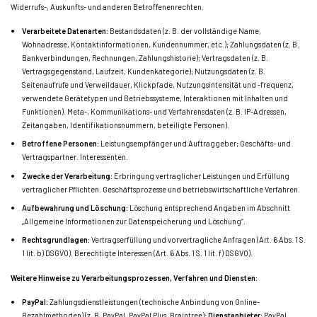
Widerrufs-, Auskunfts- und anderen Betroffenenrechten.
Verarbeitete Datenarten:
Bestandsdaten (z. B. der vollständige Name,
Wohnadresse, Kontaktinformationen, Kundennummer, etc.); Zahlungsdaten (z. B.
Bankverbindungen, Rechnungen, Zahlungshistorie); Vertragsdaten (z. B.
Vertragsgegenstand, Laufzeit, Kundenkategorie); Nutzungsdaten (z. B.
Seitenaufrufe und Verweildauer, Klickpfade, Nutzungsintensität und -frequenz,
verwendete Gerätetypen und Betriebssysteme, Interaktionen mit Inhalten und
Funktionen). Meta-, Kommunikations- und Verfahrensdaten (z. B. IP-Adressen,
Zeitangaben, Identifikationsnummern, beteiligte Personen).
Betroffene Personen:
Leistungsempfänger und Auftraggeber; Geschäfts- und
Vertragspartner. Interessenten.
Zwecke der Verarbeitung:
Erbringung vertraglicher Leistungen und Erfüllung
vertraglicher Pflichten. Geschäftsprozesse und betriebswirtschaftliche Verfahren.
Aufbewahrung und Löschung:
Löschung entsprechend Angaben im Abschnitt
„Allgemeine Informationen zur Datenspeicherung und Löschung“.
Rechtsgrundlagen:
Vertragserfüllung und vorvertragliche Anfragen (Art. 6 Abs. 1 S.
1 lit. b) DSGVO). Berechtigte Interessen (Art. 6 Abs. 1 S. 1 lit. f) DSGVO).
Weitere Hinweise zu Verarbeitungsprozessen, Verfahren und Diensten:
PayPal:
Zahlungsdienstleistungen (technische Anbindung von Online-
Bezahlmethoden) (z. B. PayPal, PayPal Plus, Braintree);
Dienstanbieter:
PayPal