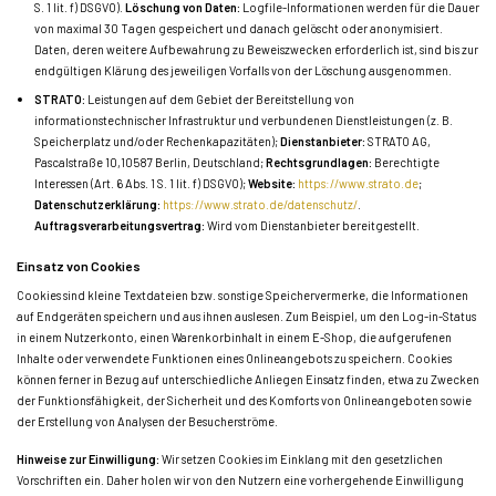
S. 1 lit. f) DSGVO).
Löschung von Daten:
Logfile-Informationen werden für die Dauer
von maximal 30 Tagen gespeichert und danach gelöscht oder anonymisiert.
Daten, deren weitere Aufbewahrung zu Beweiszwecken erforderlich ist, sind bis zur
endgültigen Klärung des jeweiligen Vorfalls von der Löschung ausgenommen.
STRATO:
Leistungen auf dem Gebiet der Bereitstellung von
informationstechnischer Infrastruktur und verbundenen Dienstleistungen (z. B.
Speicherplatz und/oder Rechenkapazitäten);
Dienstanbieter:
STRATO AG,
Pascalstraße 10,10587 Berlin, Deutschland;
Rechtsgrundlagen:
Berechtigte
Interessen (Art. 6 Abs. 1 S. 1 lit. f) DSGVO);
Website:
https://www.strato.de
;
Datenschutzerklärung:
https://www.strato.de/datenschutz/
.
Auftragsverarbeitungsvertrag:
Wird vom Dienstanbieter bereitgestellt.
Einsatz von Cookies
Cookies sind kleine Textdateien bzw. sonstige Speichervermerke, die Informationen
auf Endgeräten speichern und aus ihnen auslesen. Zum Beispiel, um den Log-in-Status
in einem Nutzerkonto, einen Warenkorbinhalt in einem E-Shop, die aufgerufenen
Inhalte oder verwendete Funktionen eines Onlineangebots zu speichern. Cookies
können ferner in Bezug auf unterschiedliche Anliegen Einsatz finden, etwa zu Zwecken
der Funktionsfähigkeit, der Sicherheit und des Komforts von Onlineangeboten sowie
der Erstellung von Analysen der Besucherströme.
Hinweise zur Einwilligung:
Wir setzen Cookies im Einklang mit den gesetzlichen
Vorschriften ein. Daher holen wir von den Nutzern eine vorhergehende Einwilligung