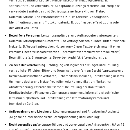
Vertragsgegenstand, Laufzeit, Kundenkategorie; Nutzungsdaten (z. B.
Seitenaufrufe und Verweildauer, Klickpfade, Nutzungsintensität und -frequenz,
verwendete Gerätetypen und Betriebssysteme, Interaktionen; Meta-,
Kommunikations- und Verfahrensdaten (z. B. IP-Adressen, Zeitangaben,
Identifikationsnummern; Protokolldaten (z. B. Logfiles betreffend Logins oder
den Abruf von Daten.
Betroffene Personen:
Leistungsempfänger und Auftraggeber; Interessenten;
Kommunikationspartner; Geschäfts- und Vertragspartner; Kunden; Dritte Personen;
Nutzer (z. B. Webseitenbesucher, Nutzer von
– Dieser Textbereich muss mit einer
Premium Lizenz freischaltet werden. – premiumtext premiumtext premiumtext
).
Beschäftigte (z. B. Angestellte, Bewerber, Aushilfskräfte und sonstige.
Zwecke der Verarbeitung:
Erbringung vertraglicher Leistungen und Erfüllung
vertraglicher Pflichten; Büro- und Organisationsverfahren; Geschäftsprozesse und
betriebswirtschaftliche Verfahren; Sicherheitsmaßnahmen; Bereitstellung unseres
Onlineangebotes und Nutzerfreundlichkeit; Kommunikation; Marketing;
Absatzförderung; Öffentlichkeitsarbeit; Beurteilung der Bonität und
Kreditwürdigkeit; Finanz- und Zahlungsmanagement. Informationstechnische
Infrastruktur (Betrieb und Bereitstellung von Informationssystemen und
technischen Geräten.
Aufbewahrung und Löschung:
Löschung entsprechend Angaben im Abschnitt
„Allgemeine Informationen zur Datenspeicherung und Löschung“.
Rechtsgrundlagen:
Vertragserfüllung und vorvertragliche Anfragen (Art. 6 Abs. 1 S.
1 lit. b) DSGVO); Berechtigte Interessen (Art. 6 Abs. 1 S. 1 lit. f) DSGVO). Rechtliche