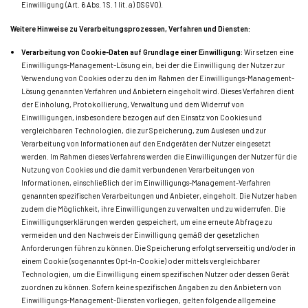
Einwilligung (Art. 6 Abs. 1 S. 1 lit. a) DSGVO).
Weitere Hinweise zu Verarbeitungsprozessen, Verfahren und Diensten:
Verarbeitung von Cookie-Daten auf Grundlage einer Einwilligung:
Wir setzen eine
Einwilligungs-Management-Lösung ein, bei der die Einwilligung der Nutzer zur
Verwendung von Cookies oder zu den im Rahmen der Einwilligungs-Management-
Lösung genannten Verfahren und Anbietern eingeholt wird. Dieses Verfahren dient
der Einholung, Protokollierung, Verwaltung und dem Widerruf von
Einwilligungen, insbesondere bezogen auf den Einsatz von Cookies und
vergleichbaren Technologien, die zur Speicherung, zum Auslesen und zur
Verarbeitung von Informationen auf den Endgeräten der Nutzer eingesetzt
werden. Im Rahmen dieses Verfahrens werden die Einwilligungen der Nutzer für die
Nutzung von Cookies und die damit verbundenen Verarbeitungen von
Informationen, einschließlich der im Einwilligungs-Management-Verfahren
genannten spezifischen Verarbeitungen und Anbieter, eingeholt. Die Nutzer haben
zudem die Möglichkeit, ihre Einwilligungen zu verwalten und zu widerrufen. Die
Einwilligungserklärungen werden gespeichert, um eine erneute Abfrage zu
vermeiden und den Nachweis der Einwilligung gemäß der gesetzlichen
Anforderungen führen zu können. Die Speicherung erfolgt serverseitig und/oder in
einem Cookie (sogenanntes Opt-In-Cookie) oder mittels vergleichbarer
Technologien, um die Einwilligung einem spezifischen Nutzer oder dessen Gerät
zuordnen zu können. Sofern keine spezifischen Angaben zu den Anbietern von
Einwilligungs-Management-Diensten vorliegen, gelten folgende allgemeine