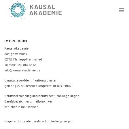
Skip
to
content
IMPRESSUM
Kausal Akademie
Röntgenstrasse 1
82152 Planegg-Martinsried
Telefon: 089 857 55 55
info@kausalakademie.de
Umsatzsteuer-Identifikationsnummer
gemäß § 27 a Umsatzsteuergesetz: DE814929550
Berufsbezeichnung und berufsrechtliche Regelungen
Berufsbezeichnung: Heilpraktiker
Verliehen in Deutschland
Es gelten folgende berufsrechtliche Regelungen: