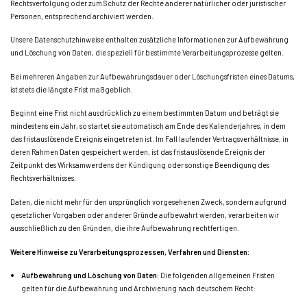
Rechtsverfolgung oder zum Schutz der Rechte anderer natürlicher oder juristischer
Personen, entsprechend archiviert werden.
Unsere Datenschutzhinweise enthalten zusätzliche Informationen zur Aufbewahrung
und Löschung von Daten, die speziell für bestimmte Verarbeitungsprozesse gelten.
Bei mehreren Angaben zur Aufbewahrungsdauer oder Löschungsfristen eines Datums,
ist stets die längste Frist maßgeblich.
Beginnt eine Frist nicht ausdrücklich zu einem bestimmten Datum und beträgt sie
mindestens ein Jahr, so startet sie automatisch am Ende des Kalenderjahres, in dem
das fristauslösende Ereignis eingetreten ist. Im Fall laufender Vertragsverhältnisse, in
deren Rahmen Daten gespeichert werden, ist das fristauslösende Ereignis der
Zeitpunkt des Wirksamwerdens der Kündigung oder sonstige Beendigung des
Rechtsverhältnisses.
Daten, die nicht mehr für den ursprünglich vorgesehenen Zweck, sondern aufgrund
gesetzlicher Vorgaben oder anderer Gründe aufbewahrt werden, verarbeiten wir
ausschließlich zu den Gründen, die ihre Aufbewahrung rechtfertigen.
Weitere Hinweise zu Verarbeitungsprozessen, Verfahren und Diensten:
Aufbewahrung und Löschung von Daten:
Die folgenden allgemeinen Fristen
gelten für die Aufbewahrung und Archivierung nach deutschem Recht: