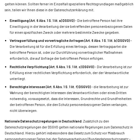
gelten können. Sollten ferner im Einzelfall speziellere Rechtsgrundlagen maßgeblich
sein, teilen wir Ihnen diese in der Datenschutzerklärung mit.
Einwilligung (Art. 6 Abs. 1 S. 1 lit. a) DSGVO)
– Die betroffene Person hat ihre
Einwilligung in die Verarbeitung der sie betreffenden personenbezogenen Daten
für einen spezifischen Zweck oder mehrere bestimmte Zwecke gegeben.
Vertragserfüllung und vorvertragliche Anfragen (Art. 6 Abs. 1 S. 1 lit. b) DSGVO)
–
Die Verarbeitung ist für die Erfüllung eines Vertrags, dessen Vertragspartei die
betroffene Person ist, oder zur Durchführung vorvertraglicher Maßnahmen
erforderlich, die auf Anfrage der betroffenen Person erfolgen.
Rechtliche Verpflichtung (Art. 6 Abs. 1 S. 1 lit. c) DSGVO)
– Die Verarbeitung ist zur
Erfüllung einer rechtlichen Verpflichtung erforderlich, der der Verantwortliche
unterliegt.
Berechtigte Interessen (Art. 6 Abs. 1 S. 1 lit. f) DSGVO)
– die Verarbeitung ist zur
Wahrung der berechtigten Interessen des Verantwortlichen oder eines Dritten
notwendig, vorausgesetzt, dass die Interessen, Grundrechte und Grundfreiheiten
der betroffenen Person, die den Schutz personenbezogener Daten verlangen,
nicht überwiegen.
Nationale Datenschutzregelungen in Deutschland:
Zusätzlich zu den
Datenschutzregelungen der DSGVO gelten nationale Regelungen zum Datenschutz in
Deutschland. Hierzu gehört insbesondere das Gesetz zum Schutz vor Missbrauch
personenbezogener Daten bei der Datenverarbeitung (Bundesdatenschutzgesetz –