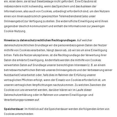
ein, es sei denn, sie ist laut Gesetzeslage nicht gefordert. Eine Erlaubnis ist
insbesondere nicht notwendig, wenn das Speichern und das Auslesen der
Informationen, also auch von Cookies, unbedingt erforderlich sind, um den Nutzern
einen von ihnen ausdrücklich gewünschten Telemediendienst (also unser
Onlineangebot) zur Verfügung zu stellen. Die widerrufliche Einwilligung wird ihnen
gegenüber deutlich kommuniziert und enthält die Informationen zur jeweiligen
Cookie-Nutzung.
Hinweise zu datenschutzrechtlichen Rechtsgrundlagen:
Auf welcher
datenschutzrechtlichen Grundlage wir die personenbezogenen Daten der Nutzer
mithilfe von Cookies verarbeiten, hängt davon ab, ob wir sie um eine Einwilligung
bitten. Falls die Nutzer akzeptieren, ist die Rechtsgrundlage der Verwertung ihrer
Daten die erklärte Einwilligung. Andernfalls werden die mithilfe von Cookies
verwerteten Daten auf Grundlage unserer berechtigten Interessen (z. B. an einem
betriebswirtschaftlichen Betrieb unseres Onlineangebots und der Verbesserung seiner
Nutzbarkeit) verarbeitet oder, falls dies im Rahmen der Erfüllung unserer
vertraglichen Pflichten erfolgt, wenn der Einsatz von Cookies erforderlich ist, um
unseren vertraglichen Verpflichtungen nachzukommen. Zu welchen Zwecken die
Cookies von uns verwertet werden, darüber klären wir im Laufe dieser
Datenschutzerklärung oder im Rahmen von unseren Einwilligungs- und
Verarbeitungsprozessen auf.
Speicherdauer:
Im Hinblick auf die Speicherdauer werden die folgenden Arten von
Cookies unterschieden: