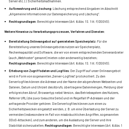
Server etc.).). Sicherheitsmaßnahmen.
Aufbewahrung und Löschung:
Löschung entsprechend Angaben im Abschnitt
„Allgemeine Informationen zur Datenspeicherung und Löschung“.
Rechtsgrundlagen:
Berechtigte Interessen (Art. 6 Abs. 1 S. 1 lit. f) DSGVO).
Weitere Hinweise zu Verarbeitungsprozessen, Verfahren und Diensten:
Bereitstellung Onlineangebot auf gemietetem Speicherplatz:
Für die
Bereitstellung unseres Onlineangebotes nutzen wir Speicherplatz,
Rechenkapazität und Software, die wir von einem entsprechenden Serveranbieter
(auch „Webhoster“ genannt) mieten oder anderweitig beziehen;
Rechtsgrundlagen:
Berechtigte Interessen (Art. 6 Abs. 1 S. 1 lit. f) DSGVO).
Erhebung von Zugriffsdaten und Logfiles:
Der Zugriff auf unser Onlineangebot
wird in Form von sogenannten „Server-Logfiles“ protokolliert. Zu den
Serverlogfiles können die Adresse und der Name der abgerufenen Webseiten und
Dateien, Datum und Uhrzeit des Abrufs, übertragene Datenmengen, Meldung über
erfolgreichen Abruf, Browsertyp nebst Version, das Betriebssystem des Nutzers,
Referrer URL (die zuvor besuchte Seite) und im Regelfall IP-Adressen und der
anfragende Provider gehören. Die Serverlogfiles können zum einen zu
Sicherheitszwecken eingesetzt werden, z. B. um eine Überlastung der Server zu
vermeiden (insbesondere im Fall von missbräuchlichen Angriffen, sogenannten
DDoS-Attacken), und zum anderen, um die Auslastung der Server und ihre
Stabilität sicherzustellen;
Rechtsgrundlagen:
Berechtigte Interessen (Art. 6 Abs. 1