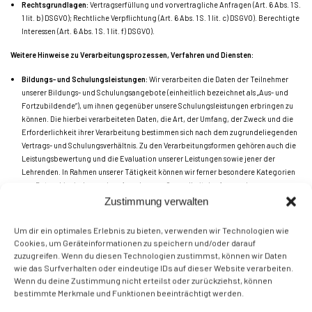
Rechtsgrundlagen:
Vertragserfüllung und vorvertragliche Anfragen (Art. 6 Abs. 1 S.
1 lit. b) DSGVO); Rechtliche Verpflichtung (Art. 6 Abs. 1 S. 1 lit. c) DSGVO). Berechtigte
Interessen (Art. 6 Abs. 1 S. 1 lit. f) DSGVO).
Weitere Hinweise zu Verarbeitungsprozessen, Verfahren und Diensten:
Bildungs- und Schulungsleistungen:
Wir verarbeiten die Daten der Teilnehmer
unserer Bildungs- und Schulungsangebote (einheitlich bezeichnet als „Aus- und
Fortzubildende“), um ihnen gegenüber unsere Schulungsleistungen erbringen zu
können. Die hierbei verarbeiteten Daten, die Art, der Umfang, der Zweck und die
Erforderlichkeit ihrer Verarbeitung bestimmen sich nach dem zugrundeliegenden
Vertrags- und Schulungsverhältnis. Zu den Verarbeitungsformen gehören auch die
Leistungsbewertung und die Evaluation unserer Leistungen sowie jener der
Lehrenden. In Rahmen unserer Tätigkeit können wir ferner besondere Kategorien
von Daten, hier insbesondere Angaben zur Gesundheit der Aus- und
Fortzubildenden sowie Daten, aus denen die ethnische Herkunft, politische
Zustimmung verwalten
Meinungen, religiöse oder weltanschauliche Überzeugungen hervorgehen,
verarbeiten. Hierzu holen wir, sofern erforderlich, eine ausdrückliche Einwilligung
Um dir ein optimales Erlebnis zu bieten, verwenden wir Technologien wie
der Aus- und Fortzubildenden ein und verarbeiten die besonderen Kategorien von
Cookies, um Geräteinformationen zu speichern und/oder darauf
Daten ansonsten nur, wenn es zur Erbringung der Schulungsleistungen, zu Zwecken
zuzugreifen. Wenn du diesen Technologien zustimmst, können wir Daten
der Gesundheitsvorsorge, des Sozialschutzes oder des Schutzes
wie das Surfverhalten oder eindeutige IDs auf dieser Website verarbeiten.
lebensnotwendiger Interessen der Aus- und Fortzubildenden erforderlich ist;
Wenn du deine Zustimmung nicht erteilst oder zurückziehst, können
Rechtsgrundlagen:
Vertragserfüllung und vorvertragliche Anfragen (Art. 6 Abs. 1 S.
bestimmte Merkmale und Funktionen beeinträchtigt werden.
1 lit. b) DSGVO).